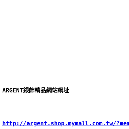
ARGENT銀飾精品網站網址
http://argent.shop.mymall.com.tw/?me