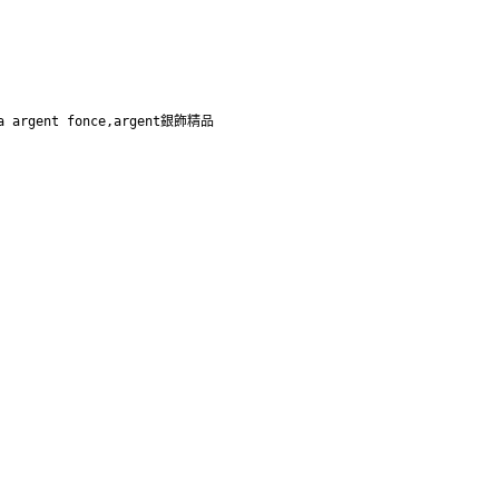
a argent fonce,argent銀飾精品