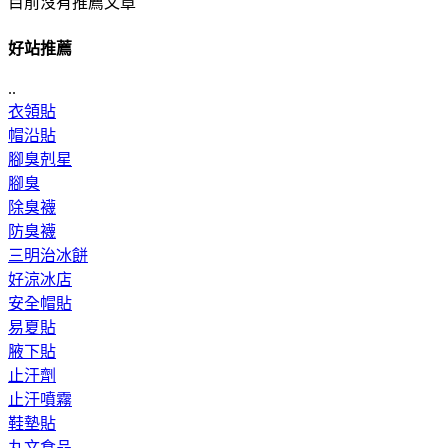
目前沒有推薦文章
好站推薦
..
衣領貼
帽沿貼
腳臭剋星
腳臭
除臭襪
防臭襪
三明治冰餅
好涼冰店
安全帽貼
易夏貼
腋下貼
止汗劑
止汗噴霧
鞋墊貼
丸文食品